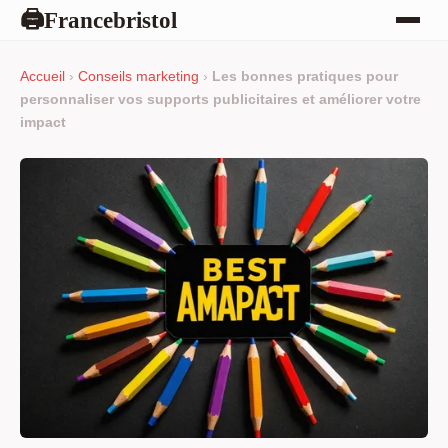
Francebristol
🖨
Accueil
›
Conseils marketing
›
Les bonnes pratiques pour
personnaliser vos supports publicitaires et améliorer votre
impact